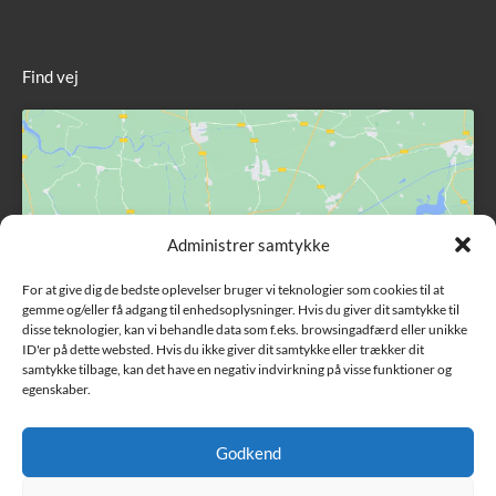
Find vej
Administrer samtykke
Klik for at acceptere markedsføring cookies
og aktivere dette indhold
For at give dig de bedste oplevelser bruger vi teknologier som cookies til at
gemme og/eller få adgang til enhedsoplysninger. Hvis du giver dit samtykke til
disse teknologier, kan vi behandle data som f.eks. browsingadfærd eller unikke
ID'er på dette websted. Hvis du ikke giver dit samtykke eller trækker dit
samtykke tilbage, kan det have en negativ indvirkning på visse funktioner og
egenskaber.
Godkend