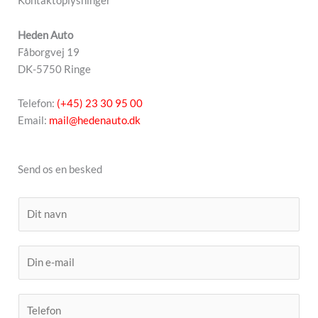
Kontaktoplysninger
Heden Auto
Fåborgvej 19
DK-5750 Ringe
Telefon:
(+45) 23 30 95 00
Email:
mail@hedenauto.dk
Send os en besked
N
a
m
E
e
m
a
Y
i